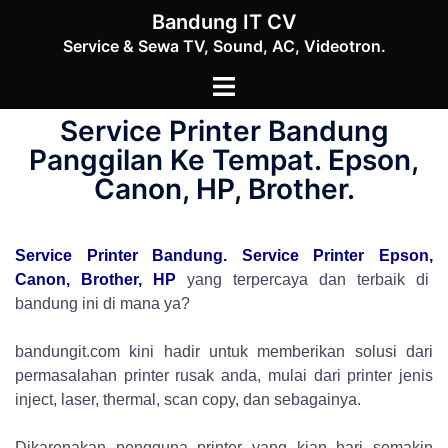
Skip
Bandung IT CV
to
Service & Sewa TV, Sound, AC, Videotron.
content
Toggle
menu
Service Printer Bandung
Panggilan Ke Tempat. Epson,
Canon, HP, Brother.
Service Printer Bandung. Service Printer Epson,
Canon, Brother, HP
yang terpercaya dan terbaik di
bandung ini di mana ya?
bandungit.com kini hadir untuk memberikan solusi dari
permasalahan printer rusak anda, mulai dari printer jenis
inject, laser, thermal, scan copy, dan sebagainya.
Dikarenakan pengguna printer yang kian hari semakin